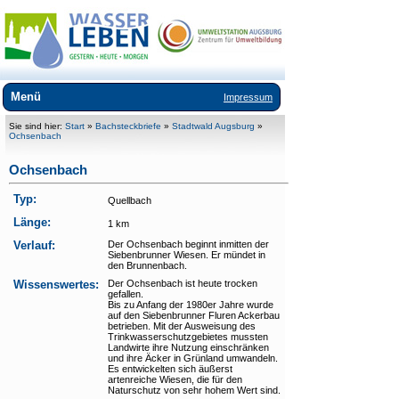
Menü
Impressum
Über WasSerleben
Sie sind hier:
Start
»
Bachsteckbriefe
»
Stadtwald Augsburg
»
Ochsenbach
Kurzfilme
Ochsenbach
Bachsteckbriefe
Typ:
Quellbach
+
Stadtwald Augsburg
Länge:
1 km
+
Innenstadt und Textilviertel
Verlauf:
Der Ochsenbach beginnt inmitten der
Siebenbrunner Wiesen. Er mündet in
den Brunnenbach.
+
Augsburger Norden
Wissenswertes:
Der Ochsenbach ist heute trocken
gefallen.
+
Augsburger Westen
Bis zu Anfang der 1980er Jahre wurde
auf den Siebenbrunner Fluren Ackerbau
betrieben. Mit der Ausweisung des
Kilianplan
Trinkwasserschutzgebietes mussten
Landwirte ihre Nutzung einschränken
und ihre Äcker in Grünland umwandeln.
Ausflüge
Es entwickelten sich äußerst
artenreiche Wiesen, die für den
Bücher
Naturschutz von sehr hohem Wert sind.