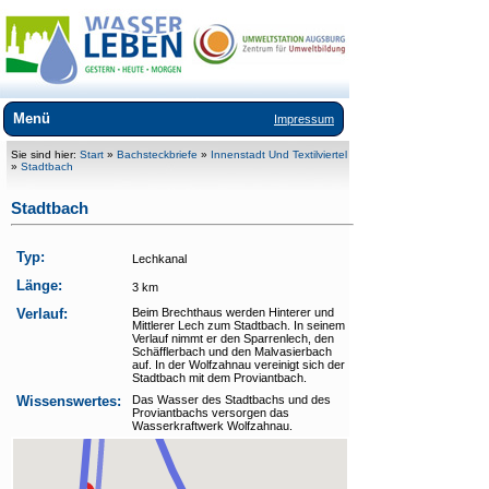
Menü
Impressum
Über WasSerleben
Sie sind hier:
Start
»
Bachsteckbriefe
»
Innenstadt Und Textilviertel
»
Stadtbach
Kurzfilme
Stadtbach
Bachsteckbriefe
Typ:
Lechkanal
+
Stadtwald Augsburg
Länge:
3 km
+
Innenstadt und Textilviertel
Verlauf:
Beim Brechthaus werden Hinterer und
Mittlerer Lech zum Stadtbach. In seinem
+
Augsburger Norden
Verlauf nimmt er den Sparrenlech, den
Schäfflerbach und den Malvasierbach
+
Augsburger Westen
auf. In der Wolfzahnau vereinigt sich der
Stadtbach mit dem Proviantbach.
Wissenswertes:
Das Wasser des Stadtbachs und des
Kilianplan
Proviantbachs versorgen das
Wasserkraftwerk Wolfzahnau.
Ausflüge
Bücher