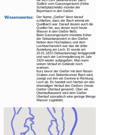
sie sich zum Siebenbrunner Bach.
Südlich vom Gassengeräumt (Höhe
Downloads und Links
Schießplatzheide) mündet der
Bayerbach in den Gießer.
Wissenswertes:
Der Name „Gießer“ lässt darauf
schließen, dass der Bach einmal ein
Quellbach war. Darauf deuten auch die
Quellen hin, aus denen noch heute
Wasser in den Gießer fließt.
Beim Gassengeräumt mündete früher
der Sebastiananstich in den Gießer.
Neben dem Hochablass und dem
Lochbachanstich war das die dritte
Ausleitung am Lech. Er wurde am
20.01.1823 (Sebastianstag) fertiggestellt
und nach der Lechregulierung im Jahr
1924 wieder aufgegeben. Man kann
seinen Verlauf im Gelände noch
erahnen.
Kurz bevor der Gießer mit dem Neuen
Graben zum Siebenbrunner Bach wird,
zweigt von ihm ein Gerinne in Richtung
Lech ab. Es handelt sich hierbei um den
ehemaligen Verlauf des Gießers (heute
Gießer Überlauf genannt). Über ein
Überlaufbauwerk wird dem Gießer
Überlauf sporadisch eine geringe Menge
Wasser zugeleitet.