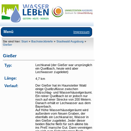
Menü
Impressum
Über WasSerleben
Sie sind hier:
Start
»
Bachsteckbriefe
»
Stadtwald Augsburg
»
Gießer
Kurzfilme
Gießer
Bachsteckbriefe
Typ:
Lechkanal (der Gießer war ursprünglich
ein Quellbach, heute wird aber
+
Stadtwald Augsburg
Lechwasser zugeleitet)
Länge:
4,7 km
+
Innenstadt und Textilviertel
Verlauf:
Der Gießer hat im Haunstetter Wald
+
Augsburger Norden
einige Quellzuflüsse zwischen
Holzschlag- und Wasserhäuselgeräumt.
Ein reiner Quellbach ist er jedoch nur
+
Augsburger Westen
noch auf einer Strecke von 200 Metern.
Danach erhält er Lechwasser aus dem
Bayerbach.
Kilianplan
Auf Höhe Wasserhäuselgeräumt wird
außerdem vom Neuen Graben, der
ebenfalls ein Lechkanal ist, Wasser in
Ausflüge
den Gießer zugeleitet. Jeder dieser
beiden Bäche fließt für sich alleine bis
ins Preß´marsche Gut. Dann vereinigen
Bücher